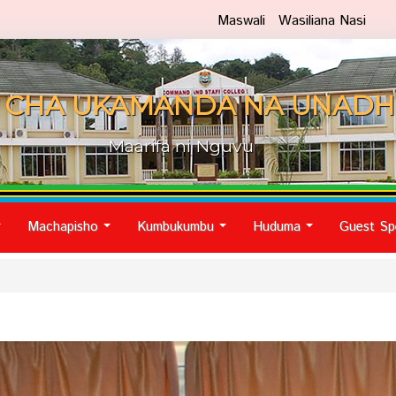
Maswali
Wasiliana Nasi
 CHA UKAMANDA NA UNADH
Maarifa ni Nguvu
Machapisho
Kumbukumbu
Huduma
Guest Sp
...
...
...
...